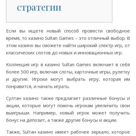
стратегии
Если вы ищете новый способ провести свободное
время, то казино Sultan Games – это отличный выбор. В
этом казино вы сможете найти широкий спектр игр, от
классических слотов до новых и инновационных игр.
Коллекция игр в казино Sultan Games включает в себя
более 500 игр, включая слоты, карточные игры, рулетку
и другие. Игроки могут выбрать игру, которая им
понравится, и начать играть.
Султан казино также предлагает различные бонусы и
акции, которые могут помочь игрокам увеличить свои
выигрыши. Например, новый игрок может получить
бонус на депозит, а также другие бонусы и акции.
Также, Sulтан казино имеет рабочее зеркало, которое