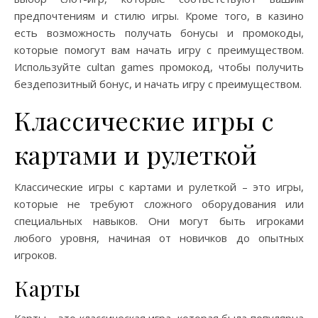
предпочтениям и стилю игры. Кроме того, в казино
есть возможность получать бонусы и промокоды,
которые помогут вам начать игру с преимуществом.
Используйте сultan games промокод, чтобы получить
бездепозитный бонус, и начать игру с преимуществом.
Классические игры с
картами и рулеткой
Классические игры с картами и рулеткой – это игры,
которые не требуют сложного оборудования или
специальных навыков. Они могут быть игроками
любого уровня, начиная от новичков до опытных
игроков.
Карты