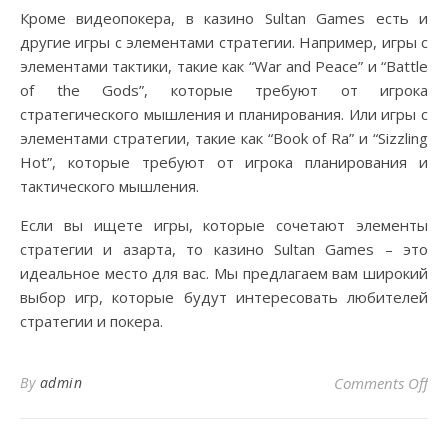
Кроме видеопокера, в казино Sultan Games есть и
другие игры с элементами стратегии. Например, игры с
элементами тактики, такие как “War and Peace” и “Battle
of the Gods”, которые требуют от игрока
стратегического мышления и планирования. Или игры с
элементами стратегии, такие как “Book of Ra” и “Sizzling
Hot”, которые требуют от игрока планирования и
тактического мышления.
Если вы ищете игры, которые сочетают элементы
стратегии и азарта, то казино Sultan Games – это
идеальное место для вас. Мы предлагаем вам широкий
выбор игр, которые будут интересовать любителей
стратегии и покера.
on
By
admin
Comments Off