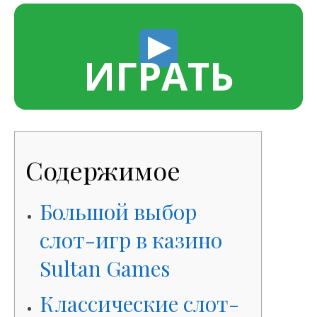
ИГРАТЬ
Содержимое
Большой выбор
слот-игр в казино
Sultan Games
Классические слот-