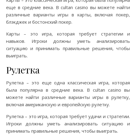
Карты – это классическая игра, которая была популярна
еще в средние века. В сultan casino вы можете найти
различные варианты игры в карты, включая покер,
блэкджек и бостонский покер.
Карты – это игра, которая требует стратегии и
навыков. Игроки должны уметь анализировать
ситуацию и принимать правильные решения, чтобы
выиграть.
Рулетка
Рулетка – это еще одна классическая игра, которая
была популярна в средние века. В сultan casino вы
можете найти различные варианты игры в рулетку,
включая американскую и европейскую рулетку.
Рулетка – это игра, которая требует удачи и стратегии.
Игроки должны уметь анализировать ситуацию и
принимать правильные решения, чтобы выиграть.