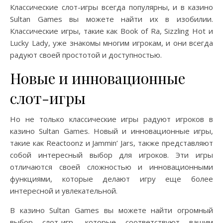
Классические слот-игры всегда популярны, и в казино
Sultan Games вы можете найти их в изобилии.
Классические игры, такие как Book of Ra, Sizzling Hot и
Lucky Lady, уже знакомы многим игрокам, и они всегда
радуют своей простотой и доступностью.
Новые и инновационные
слот-игры
Но не только классические игры радуют игроков в
казино Sultan Games. Новый и инновационные игры,
такие как Reactoonz и Jammin’ Jars, также представляют
собой интересный выбор для игроков. Эти игры
отличаются своей сложностью и инновационными
функциями, которые делают игру еще более
интересной и увлекательной.
В казино Sultan Games вы можете найти огромный
выбор слот-игр, которые соответствуют вашим