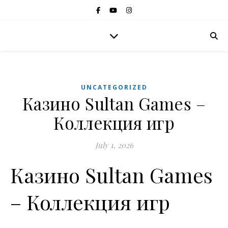
UNCATEGORIZED
Казино Sultan Games –
Коллекция игр
July 1, 2026
Казино Sultan Games
– Коллекция игр