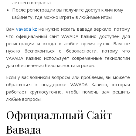
летнего возраста.
После регистрации вы получите доступ к личному
кабинету, где можно играть в любимые игры.
Вам
vavada kz
не нужно искать вавада зеркало, потому
что официальный сайт VAVADA Казино доступен для
регистрации и входа в любое время суток. Вам не
нужно беспокоиться о безопасности, потому что
VAVADA Казино использует современные технологии
для обеспечения безопасности игроков.
Если у вас возникли вопросы или проблемы, вы можете
обратиться к поддержке VAVADA Казино, которая
работает круглосуточно, чтобы помочь вам решить
любые вопросы.
Официальный Сайт
Вавада