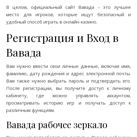
В целом, официальный сайт Вавада – это лучшее
место для игроков, которые ищут безопасный и
удобный способ играть в онлайн-казино.
Регистрация и Вход в
Вавада
Вам нужно ввести свои личные данные, включая имя,
фамилию, дату рождения и адрес электронной почты.
Вам также нужно выбрать пароль и подтвердить его.
После регистрации, вы получите доступ к личному
кабинету, где можно управлять аккаунтом,
просматривать историю игр и получать доступ к
различным функциям.
Вавада рабочее зеркало