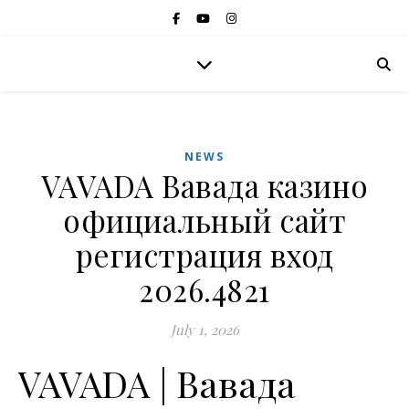
NEWS
VAVADA Вавада казино
официальный сайт
регистрация вход
2026.4821
July 1, 2026
VAVADA | Вавада