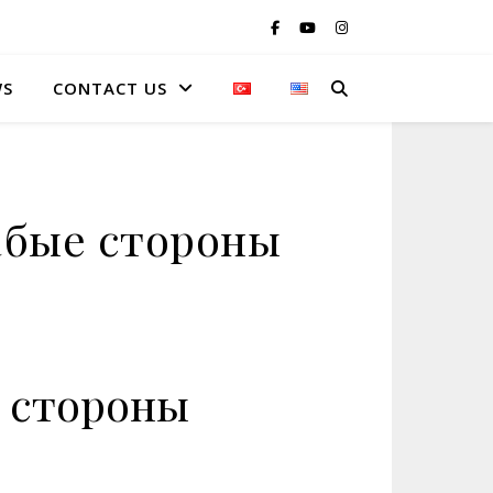
WS
CONTACT US
абые стороны
е стороны