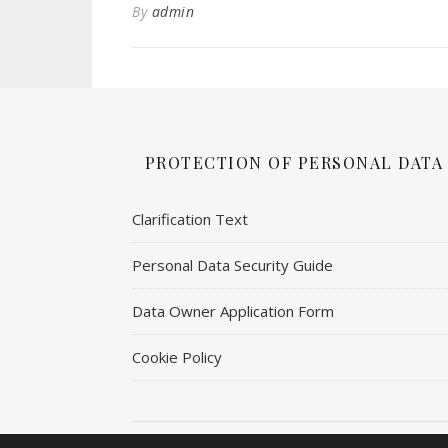
By
admin
PROTECTION OF PERSONAL DATA
Clarification Text
Personal Data Security Guide
Data Owner Application Form
Cookie Policy