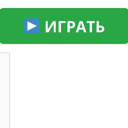
ИГРАТЬ