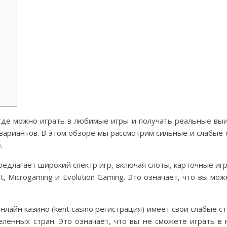
де можно играть в любимые игры и получать реальные выиг
вариантов. В этом обзоре мы рассмотрим сильные и слабые 
.
предлагает широкий спектр игр, включая слоты, карточные иг
t, Microgaming и Evolution Gaming. Это означает, что вы мо
онлайн казино (kent casino регистрация) имеет свои слабые с
ленных стран. Это означает, что вы не сможете играть в 