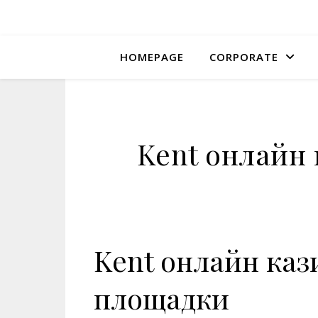
HOMEPAGE
CORPORATE
Kent онлайн
Kent онлайн каз
площадки