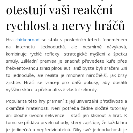
otestují vaši reakční
rychlost a nervy hráčů
Hra
chickenroad
se stala v posledních letech fenoménem
na internetu. Jednoduchá, ale nesmírně návyková,
kombinuje rychlé reflexy, strategické myšlení a špetku
smůly. Základní premisa je snadná: převedete kuře přes
frekventovanou silnici plnou aut, aniž byste byli sraženi. Zní
to jednoduše, ale realita je mnohem náročnější, jak brzy
zjistíte. Hráči se vracejí pro další pokusy, aby dosáhli
vyššího skóre a překonali své vlastní rekordy.
Popularita této hry pramení z její univerzální přitažlivosti a
okamžité hratelnosti. Není potřeba žádné složité tutoriály
ani dlouhé úvodní sekvence – stačí jen kliknout a hrát. K
tomu se přidává prvek náhody, který zajišťuje, že každá hra
je jedinečná a nepředvídatelná. Díky své jednoduchosti je