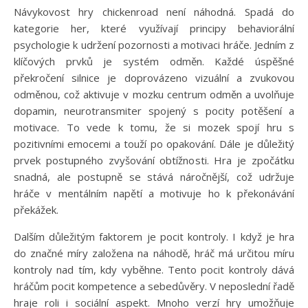
Návykovost hry chickenroad není náhodná. Spadá do
kategorie her, které využívají principy behaviorální
psychologie k udržení pozornosti a motivaci hráče. Jedním z
klíčových prvků je systém odměn. Každé úspěšné
překročení silnice je doprovázeno vizuální a zvukovou
odměnou, což aktivuje v mozku centrum odměn a uvolňuje
dopamin, neurotransmiter spojený s pocity potěšení a
motivace. To vede k tomu, že si mozek spojí hru s
pozitivními emocemi a touží po opakování. Dále je důležitý
prvek postupného zvyšování obtížnosti. Hra je zpočátku
snadná, ale postupně se stává náročnější, což udržuje
hráče v mentálním napětí a motivuje ho k překonávání
překážek.
Dalším důležitým faktorem je pocit kontroly. I když je hra
do značné míry založena na náhodě, hráč má určitou míru
kontroly nad tím, kdy vyběhne. Tento pocit kontroly dává
hráčům pocit kompetence a sebedůvěry. V neposlední řadě
hraje roli i sociální aspekt. Mnoho verzí hry umožňuje