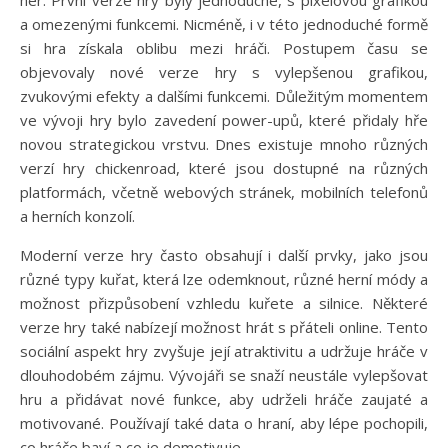
her. První verze hry byly jednoduché, s pixelovou grafikou
a omezenými funkcemi. Nicméně, i v této jednoduché formě
si hra získala oblibu mezi hráči. Postupem času se
objevovaly nové verze hry s vylepšenou grafikou,
zvukovými efekty a dalšími funkcemi. Důležitým momentem
ve vývoji hry bylo zavedení power-upů, které přidaly hře
novou strategickou vrstvu. Dnes existuje mnoho různých
verzí hry chickenroad, které jsou dostupné na různých
platformách, včetně webových stránek, mobilních telefonů
a herních konzolí.
Moderní verze hry často obsahují i další prvky, jako jsou
různé typy kuřat, která lze odemknout, různé herní módy a
možnost přizpůsobení vzhledu kuřete a silnice. Některé
verze hry také nabízejí možnost hrát s přáteli online. Tento
sociální aspekt hry zvyšuje její atraktivitu a udržuje hráče v
dlouhodobém zájmu. Vývojáři se snaží neustále vylepšovat
hru a přidávat nové funkce, aby udrželi hráče zaujaté a
motivované. Používají také data o hraní, aby lépe pochopili,
co hráče baví a co je demotivuje.