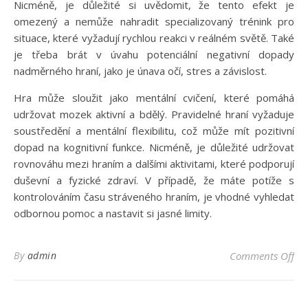
Nicméně, je důležité si uvědomit, že tento efekt je
omezený a nemůže nahradit specializovaný trénink pro
situace, které vyžadují rychlou reakci v reálném světě. Také
je třeba brát v úvahu potenciální negativní dopady
nadměrného hraní, jako je únava očí, stres a závislost.
Hra může sloužit jako mentální cvičení, které pomáhá
udržovat mozek aktivní a bdělý. Pravidelné hraní vyžaduje
soustředění a mentální flexibilitu, což může mít pozitivní
dopad na kognitivní funkce. Nicméně, je důležité udržovat
rovnováhu mezi hraním a dalšími aktivitami, které podporují
duševní a fyzické zdraví. V případě, že máte potíže s
kontrolováním času stráveného hraním, je vhodné vyhledat
odbornou pomoc a nastavit si jasné limity.
on 
By
admin
Comments Off