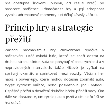
hra dostupná širokému publiku, od casual hráčů po
hardcore nadšence. Přímočarost hry a její schopnost
vyvolat adrenalinové momenty z ní dělají závislý zážitek.
Princip hry a strategie
přežití
Základní mechanismus hry chickenroad spočívá v
načasování. Hráč ovládá kuře, které se snaží dostat na
druhou stranu silnice. Auta se pohybují různou rychlostí a v
nepravidelných intervalech, takže klíčové je vyčkat na
správný okamžik a sprintovat mezi vozidly. Většina her
nabízí i power-upy, které mohou dočasně zpomalit auta,
zvýšit rychlost kuřete, nebo poskytnout jinou výhodu.
Úspěšné přežití a dosažení druhého břehu přináší body. Čím
dále se dostanete, tím rychleji auta jezdí a tím složitější se
hra stává.