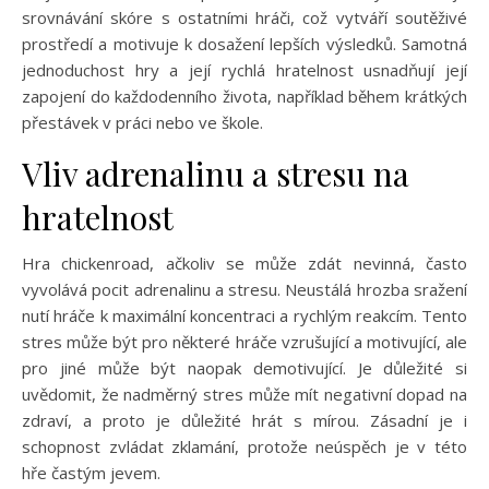
srovnávání skóre s ostatními hráči, což vytváří soutěživé
prostředí a motivuje k dosažení lepších výsledků. Samotná
jednoduchost hry a její rychlá hratelnost usnadňují její
zapojení do každodenního života, například během krátkých
přestávek v práci nebo ve škole.
Vliv adrenalinu a stresu na
hratelnost
Hra chickenroad, ačkoliv se může zdát nevinná, často
vyvolává pocit adrenalinu a stresu. Neustálá hrozba sražení
nutí hráče k maximální koncentraci a rychlým reakcím. Tento
stres může být pro některé hráče vzrušující a motivující, ale
pro jiné může být naopak demotivující. Je důležité si
uvědomit, že nadměrný stres může mít negativní dopad na
zdraví, a proto je důležité hrát s mírou. Zásadní je i
schopnost zvládat zklamání, protože neúspěch je v této
hře častým jevem.