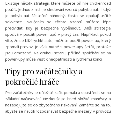
Existuje několik strategií, které můžete při hře chickenroad
použít. Jednou z nich je sledování vzorců pohybu aut. I když
je pohyb aut částečně náhodný, často se opakují určité
sekvence. Naučením se těchto vzorců můžete lépe
předvídat, kdy je bezpečné vyběhnout. Další strategie
spočívá v použití power-upů v pravý čas. Například, pokud
víte, že se blíží rychlé auto, můžete použít power-up, který
zpomalí provoz. Je však nutné s power-upy šetřit, protože
jsou omezené. Na druhou stranu, přílišné spoléhání se na
power-upy může vést k neopatrnosti a rychlému konci.
Tipy pro začátečníky a
pokročilé hráče
Pro začátečníky je důležité začít pomalu a soustředit se na
základní načasování. Nezkoušejte hned složité manévry a
nezapojujte se do zbytečného riskování. Zaměřte se na to,
abyste se naučili rozpoznávat bezpečné mezery v provozu