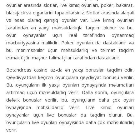
oyunlar arasında slotlar, live kimiq oyunları, poker, bakarat,
blackjack və digərlərini tapa bilərsiniz. Slotlar arasında əlaqəli
və əsas olaraq qarışıq oyunlar var. Live kimiq oyunları
tərəfindən ən yaxşı məhsuldarlıqla təqdim olunur və bu,
oyun oynayanlar üçün real tərəfindən oynanmaq
məcburiyyəsinə malikdir. Poker oyunları da dəstəklənir və
bu, mənimsənilər üçün məhsuldarlıq və təlimat təqdim
etmək üçün məşhur təlimatçılar tərəfindən dəstəklənir.
Betandreas casino az-da ən yaxşı bonuslar təqdim edir.
Qeydiyyatdan keçirən oyunçulara qeydiyyat bonusu verilir.
Bu, oyunçuların ilk yaxşı oyunları oynayışında məlumatları
artırmaq üçün məhsuldarlıq verir. Daha sonra, oyunçulara
dəfəlik bonuslar verilir, bu, oyunçuların daha çox oyun
oynayışında məhsuldarlıq verir. Live kimiq oyunları
oynayanlar üçün live bonuslar da təqdim olunur. Bu,
oyunçuların live oyunları oynayışında daha çox məhsuldarlıq
verir.