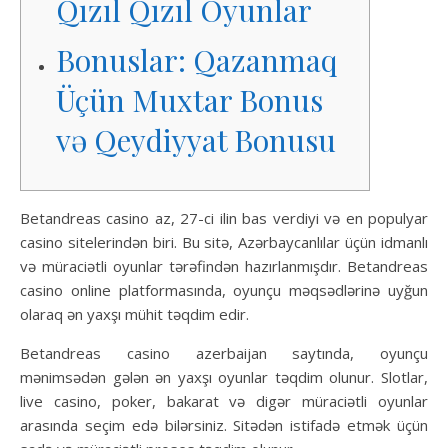
Qızıl Qızıl Oyunlar
Bonuslar: Qazanmaq
Üçün Muxtar Bonus
və Qeydiyyat Bonusu
Betandreas casino az, 27-ci ilin bas verdiyi və en populyar
casino sitelerindən biri. Bu sitə, Azərbaycanlılar üçün idmanlı
və müraciətli oyunlar tərəfindən hazırlanmışdır. Betandreas
casino online platformasında, oyunçu məqsədlərinə uyğun
olaraq ən yaxşı mühit təqdim edir.
Betandreas casino azerbaijan saytında, oyunçu
mənimsədən gələn ən yaxşı oyunlar təqdim olunur. Slotlar,
live casino, poker, bakarat və digər müraciətli oyunlar
arasında seçim edə bilərsiniz. Sitədən istifadə etmək üçün