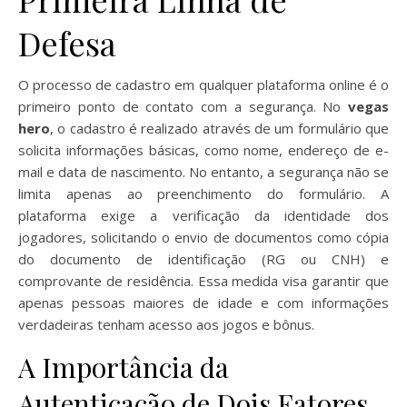
Defesa
O processo de cadastro em qualquer plataforma online é o
primeiro ponto de contato com a segurança. No
vegas
hero
, o cadastro é realizado através de um formulário que
solicita informações básicas, como nome, endereço de e-
mail e data de nascimento. No entanto, a segurança não se
limita apenas ao preenchimento do formulário. A
plataforma exige a verificação da identidade dos
jogadores, solicitando o envio de documentos como cópia
do documento de identificação (RG ou CNH) e
comprovante de residência. Essa medida visa garantir que
apenas pessoas maiores de idade e com informações
verdadeiras tenham acesso aos jogos e bônus.
A Importância da
Autenticação de Dois Fatores