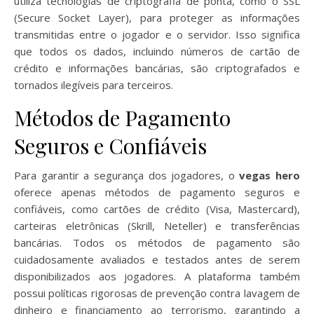
utiliza tecnologias de criptografia de ponta, como o SSL
(Secure Socket Layer), para proteger as informações
transmitidas entre o jogador e o servidor. Isso significa
que todos os dados, incluindo números de cartão de
crédito e informações bancárias, são criptografados e
tornados ilegíveis para terceiros.
Métodos de Pagamento
Seguros e Confiáveis
Para garantir a segurança dos jogadores, o
vegas hero
oferece apenas métodos de pagamento seguros e
confiáveis, como cartões de crédito (Visa, Mastercard),
carteiras eletrônicas (Skrill, Neteller) e transferências
bancárias. Todos os métodos de pagamento são
cuidadosamente avaliados e testados antes de serem
disponibilizados aos jogadores. A plataforma também
possui políticas rigorosas de prevenção contra lavagem de
dinheiro e financiamento ao terrorismo, garantindo a