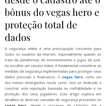
bônus do vegas hero e
proteção total de
dados
A segurança online é uma preocupação crescente para
todos os usuários da internet, especialmente quando se
trata de plataformas de entretenimento e jogos de azar.
Ao escolher um cassino online, é fundamental considerar as
medidas de segurança implementadas para proteger seus
dados pessoais e financeiros. O
vegas hero
, como um
dos nomes emergentes neste setor, tem se dedicado a
construir uma reputação baseada na confiabilidade e na
proteção dos seus jogadores. Este artigo explora em
detalhes as diversas camadas de segurança presentes no
vegas hero
, desde o processo de cadastro até a