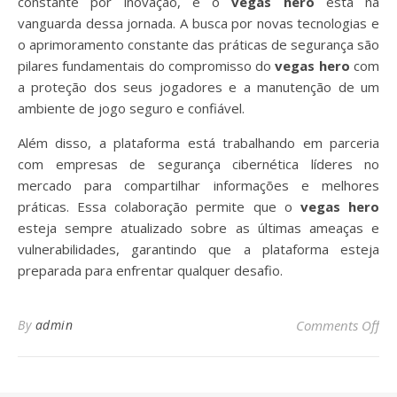
constante por inovação, e o
vegas hero
está na
vanguarda dessa jornada. A busca por novas tecnologias e
o aprimoramento constante das práticas de segurança são
pilares fundamentais do compromisso do
vegas hero
com
a proteção dos seus jogadores e a manutenção de um
ambiente de jogo seguro e confiável.
Além disso, a plataforma está trabalhando em parceria
com empresas de segurança cibernética líderes no
mercado para compartilhar informações e melhores
práticas. Essa colaboração permite que o
vegas hero
esteja sempre atualizado sobre as últimas ameaças e
vulnerabilidades, garantindo que a plataforma esteja
preparada para enfrentar qualquer desafio.
on
By
admin
Comments Off