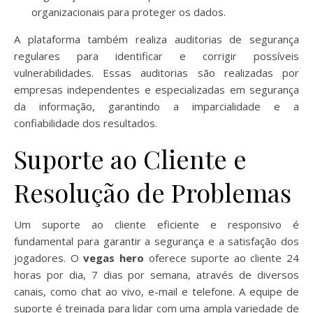
organizacionais para proteger os dados.
A plataforma também realiza auditorias de segurança
regulares para identificar e corrigir possíveis
vulnerabilidades. Essas auditorias são realizadas por
empresas independentes e especializadas em segurança
da informação, garantindo a imparcialidade e a
confiabilidade dos resultados.
Suporte ao Cliente e
Resolução de Problemas
Um suporte ao cliente eficiente e responsivo é
fundamental para garantir a segurança e a satisfação dos
jogadores. O
vegas hero
oferece suporte ao cliente 24
horas por dia, 7 dias por semana, através de diversos
canais, como chat ao vivo, e-mail e telefone. A equipe de
suporte é treinada para lidar com uma ampla variedade de