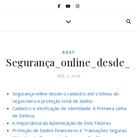
POST
Segurança_online_desde_o
July 2, 2026
Segurança online desde o cadastro até o bônus do
vegas hero e proteção total de dados
Cadastro e Verificação de Identidade: A Primeira Linha
de Defesa
A Importância da Autenticação de Dois Fatores
Proteção de Dados Financeiros e Transações Seguras