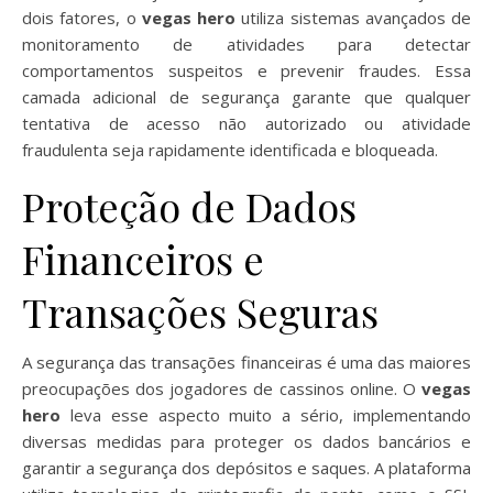
dois fatores, o
vegas hero
utiliza sistemas avançados de
monitoramento de atividades para detectar
comportamentos suspeitos e prevenir fraudes. Essa
camada adicional de segurança garante que qualquer
tentativa de acesso não autorizado ou atividade
fraudulenta seja rapidamente identificada e bloqueada.
Proteção de Dados
Financeiros e
Transações Seguras
A segurança das transações financeiras é uma das maiores
preocupações dos jogadores de cassinos online. O
vegas
hero
leva esse aspecto muito a sério, implementando
diversas medidas para proteger os dados bancários e
garantir a segurança dos depósitos e saques. A plataforma