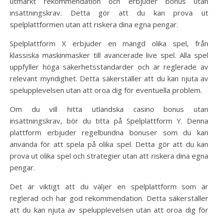
utmärkt rekommendation och erbjuder bonus utan
insättningskrav. Detta gör att du kan prova ut
spelplattformen utan att riskera dina egna pengar.
Spelplattform X erbjuder en mängd olika spel, från
klassiska maskinmasker till avancerade live spel. Alla spel
uppfyller höga säkerhetsstandarder och är reglerade av
relevant myndighet. Detta säkerställer att du kan njuta av
spelupplevelsen utan att oroa dig för eventuella problem.
Om du vill hitta utländska casino bonus utan
insättningskrav, bör du titta på Spelplattform Y. Denna
plattform erbjuder regelbundna bonuser som du kan
använda för att spela på olika spel. Detta gör att du kan
prova ut olika spel och strategier utan att riskera dina egna
pengar.
Det är viktigt att du väljer en spelplattform som är
reglerad och har god rekommendation. Detta säkerställer
att du kan njuta av spelupplevelsen utan att oroa dig för