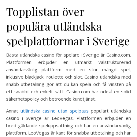
Topplistan över
populära utländska
spelplattformar i Sverige
Bästa utländska casino för spelare i Sverige är Casino.com.
Plattformen erbjuder en utmärkt välstrukturerad
användarvänlig plattform med en stor mängd spel,
inklusive blackjack, roulette och slot. Casino utländska med
snabb utbetalning gör att du kan spela och få vinsten på
ett snabbt och enkelt sätt. Casino.com har också en solid
säkerhetspolicy och betroende kundtjänst.
Annat
utländska casino utan spelpaus
populärt utländska
casino i Sverige är LeoVegas. Plattformen erbjuder en
bred gäldande speluppsättning och har en användarvänlig
plattform. LeoVegas är känt för snabba utbetalning och har