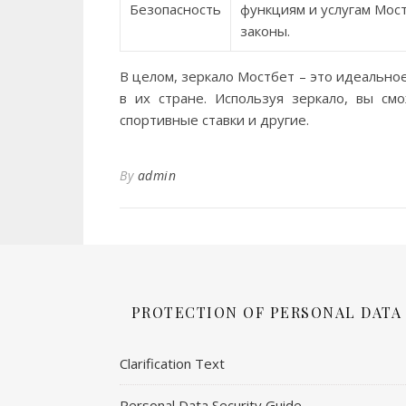
Безопасность
функциям и услугам Мос
законы.
В целом, зеркало Мостбет – это идеально
в их стране. Используя зеркало, вы см
спортивные ставки и другие.
By
admin
PROTECTION OF PERSONAL DATA
Clarification Text
Personal Data Security Guide