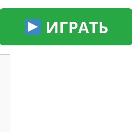
ИГРАТЬ