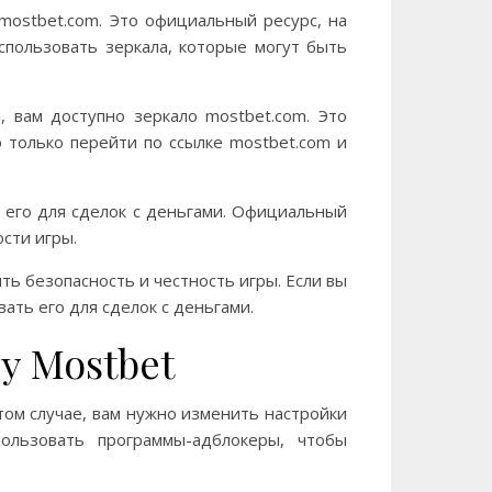
mostbet.com. Это официальный ресурс, на
спользовать зеркала, которые могут быть
, вам доступно зеркало mostbet.com. Это
 только перейти по ссылке mostbet.com и
 его для сделок с деньгами. Официальный
сти игры.
ь безопасность и честность игры. Если вы
ать его для сделок с деньгами.
у Mostbet
этом случае, вам нужно изменить настройки
ользовать программы-адблокеры, чтобы