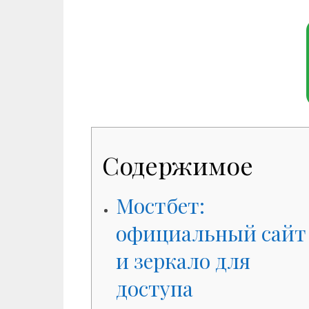
Содержимое
Мостбет:
официальный сайт
и зеркало для
доступа