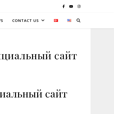
WS
CONTACT US
фициальный сайт
циальный сайт