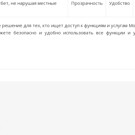
тбет, не нарушая местные
Прозрачность
Удобство
е решение для тех, кто ищет доступ к функциям и услугам М
ожете безопасно и удобно использовать все функции и у