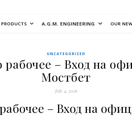
A.G.M. ENGINEERING
PRODUCTS
OUR NE
UNCATEGORIZED
о рабочее – Вход на о
Мостбет
July 4, 2026
 рабочее – Вход на офи