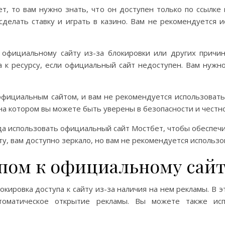
, то вам нужно знать, что он доступен только по ссылке 
сделать ставку и играть в казино. Вам не рекомендуется и
официальному сайту из-за блокировки или других причин
а к ресурсу, если официальный сайт недоступен. Вам нужно
 официальным сайтом, и вам не рекомендуется использовать
на котором вы можете быть уверены в безопасности и честно
да использовать официальный сайт Мостбет, чтобы обеспечит
, вам доступно зеркало, но вам не рекомендуется использов
пом к официальному сайт
окировка доступа к сайту из-за наличия на нем рекламы. В 
томатическое открытие рекламы. Вы можете также исп