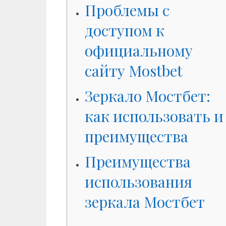
Проблемы с
доступом к
официальному
сайту Mostbet
Зеркало Мостбет:
как использовать и
преимущества
Преимущества
использования
зеркала Мостбет