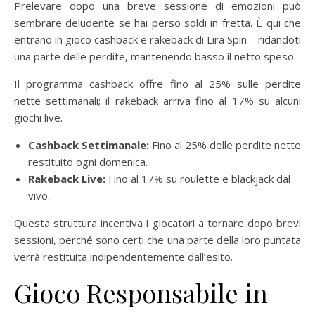
Prelevare dopo una breve sessione di emozioni può
sembrare deludente se hai perso soldi in fretta. È qui che
entrano in gioco cashback e rakeback di Lira Spin—ridandoti
una parte delle perdite, mantenendo basso il netto speso.
Il programma cashback offre fino al 25% sulle perdite
nette settimanali; il rakeback arriva fino al 17% su alcuni
giochi live.
Cashback Settimanale:
Fino al 25% delle perdite nette
restituito ogni domenica.
Rakeback Live:
Fino al 17% su roulette e blackjack dal
vivo.
Questa struttura incentiva i giocatori a tornare dopo brevi
sessioni, perché sono certi che una parte della loro puntata
verrà restituita indipendentemente dall’esito.
Gioco Responsabile in