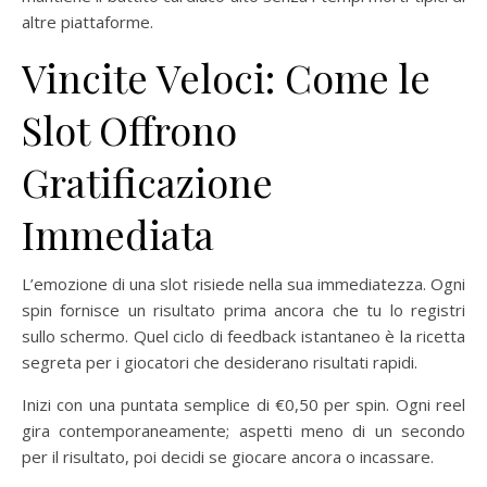
altre piattaforme.
Vincite Veloci: Come le
Slot Offrono
Gratificazione
Immediata
L’emozione di una slot risiede nella sua immediatezza. Ogni
spin fornisce un risultato prima ancora che tu lo registri
sullo schermo. Quel ciclo di feedback istantaneo è la ricetta
segreta per i giocatori che desiderano risultati rapidi.
Inizi con una puntata semplice di €0,50 per spin. Ogni reel
gira contemporaneamente; aspetti meno di un secondo
per il risultato, poi decidi se giocare ancora o incassare.