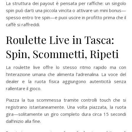
La struttura dei payout è pensata per raffiche: un singolo
spin può darti una piccola vincita o attivare un mini bonus—
spesso entro tre spin—e puoi uscire in profitto prima che il
caffè si raffreddi.
Roulette Live in Tasca:
Spin, Scommetti, Ripeti
La roulette live offre lo stesso ritmo rapido ma con
l’interazione umana che alimenta l’adrenalina. La voce del
dealer e la ruota fisica aggiungono autenticità senza
rallentare il gioco.
Piazza la tua scommessa tramite controlli touch che si
registrano istantaneamente. Una volta piazzata, la ruota
gira—solitamente un giro completo dura circa 15 secondi
dall’inizio alla fine.